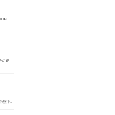
ON
%;"即
以依照下..