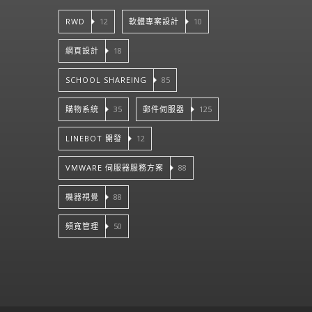
RWD
12
軟體專案設計
10
網頁設計
18
SCHOOL SHAREING
85
購物系統
35
郵件伺服器
125
LINEBOT 開發
12
VMWARE 伺服器服務方案
88
機器視覺
88
頻寬管理
50