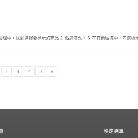
管理中，找到選擇要標示的商品 2. 點選修改。 3. 在其他區域中，勾選標
2
3
4
5
»
息
快速選單