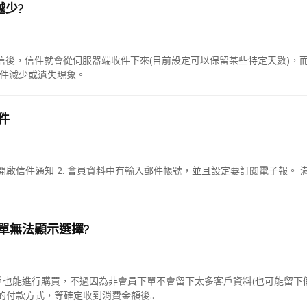
越少?
收信後，信件就會從伺服器端收件下來(目前設定可以保留某些特定天數)，
信件減少或遺失現象。
件
開啟信件通知 2. 會員資料中有輸入郵件帳號，並且設定要訂閱電子報。 
單無法顯示選擇?
也能進行購買，不過因為非會員下單不會留下太多客戶資料(也可能留下
付款方式，等確定收到消費金額後..