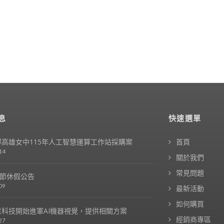
息
快速選單
高雄女中115年人工智慧運算工作站採購案
首頁
14
關於我們
常見問題
春節休假公告
09
最新活動
如何購買
科技開始進軍AI機器視覺，提供相關方案
經銷商專區
27